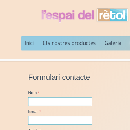
Inici
Els nostres productes
Galeria
Formulari contacte
Nom
*
Email
*