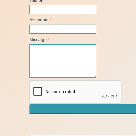
Telèfon
Assumpte
*
Missatge
*