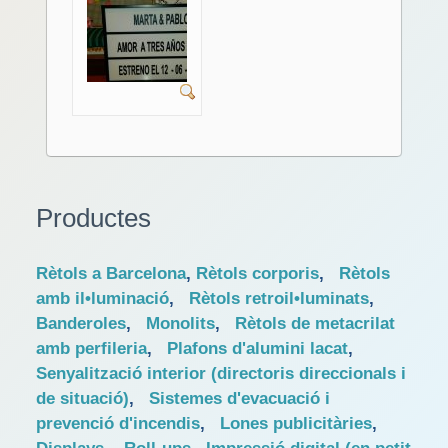
Productes
Rètols a Barcelona
,
Rètols corporis
,
Rètols
amb il•luminació
,
Rètols retroil•luminats
,
Banderoles
,
Monolits
,
Rètols de metacrilat
amb perfileria
,
Plafons d'alumini lacat
,
Senyalització interior (directoris direccionals i
de situació)
,
Sistemes d'evacuació i
prevenció d'incendis
,
Lones publicitàries
,