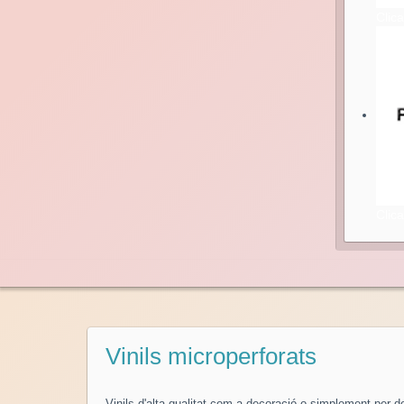
Clic
Clic
Vinils microperforats
Vinils d'alta qualitat com a decoració o simplement per do