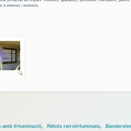
a interiors i exteriors.
s amb il•luminació
,
Rètols retroil•luminats
,
Banderole