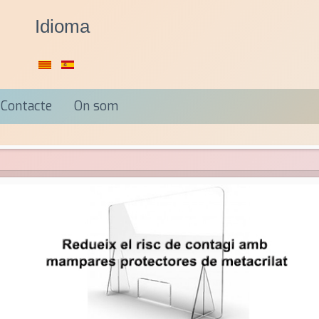
Idioma
Contacte
On som