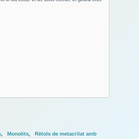
s
,
Monolits
,
Rètols de metacrilat amb