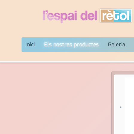
Inici
Els nostres productes
Galeria