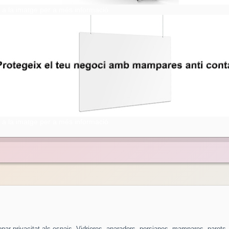
a a la imatge per a més informació
a a la imatge per a més informació
nar privacitat als espais. Vidrieres, aparadors, persianes, mampares, parets, 